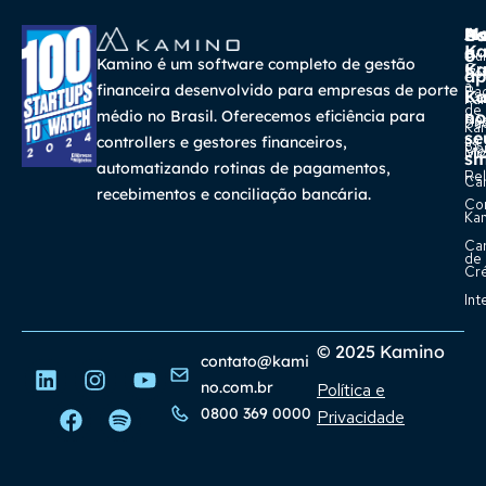
A
Ma
Us
Ba
K
a
o
Cur
Kamino é um software completo de gestão
K
Gra
So
ap
a
financeira desenvolvido para empresas de porte
Pa
K
Ca
Ka
de
médio no Brasil. Oferecemos eficiência para
no
Re
Su
Ka
se
na
controllers e gestores financeiros,
Con
Bl
Míd
sm
automatizando rotinas de pagamentos,
Rel
Car
recebimentos e conciliação bancária.
Co
Ka
Ca
de
Cr
Int
© 2025 Kamino
contato@kami
no.com.br
Política e
0800 369 0000
Privacidade