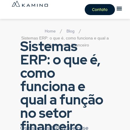
Contato
/
/
Home
Blog
Sistemas ERP: o que é, como funciona e qual a
Sistemas
função no setor financeiro
ERP: o que é,
como
funciona e
qual a função
no setor
financeiro
Os sistemas ERP (Enterprise