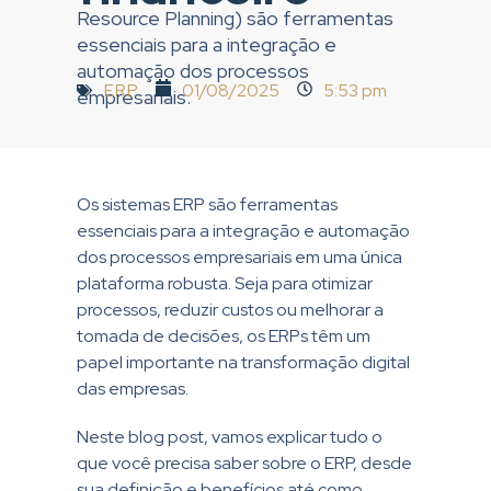
Resource Planning) são ferramentas
essenciais para a integração e
automação dos processos
ERP
01/08/2025
5:53 pm
empresariais.
Os sistemas ERP são ferramentas
essenciais para a integração e automação
dos processos empresariais em uma única
plataforma robusta. Seja para otimizar
processos, reduzir custos ou melhorar a
tomada de decisões, os ERPs têm um
papel importante na transformação digital
das empresas.
Neste blog post, vamos explicar tudo o
que você precisa saber sobre o ERP, desde
sua definição e benefícios até como