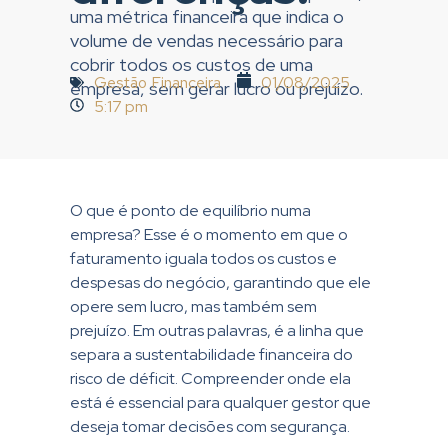
uma métrica financeira que indica o
volume de vendas necessário para
cobrir todos os custos de uma
Gestão Financeira
01/08/2025
empresa, sem gerar lucro ou prejuízo.
5:17 pm
O que é ponto de equilíbrio numa
empresa? Esse é o momento em que o
faturamento iguala todos os custos e
despesas do negócio, garantindo que ele
opere sem lucro, mas também sem
prejuízo. Em outras palavras, é a linha que
separa a sustentabilidade financeira do
risco de déficit. Compreender onde ela
está é essencial para qualquer gestor que
deseja tomar decisões com segurança.