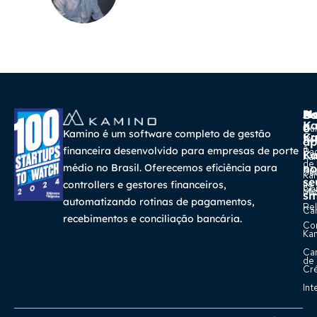
A
Ma
Us
Ba
K
a
o
Cur
Kamino é um software completo de gestão
K
Gra
So
ap
a
financeira desenvolvido para empresas de porte
Pa
K
Ca
Ka
de
médio no Brasil. Oferecemos eficiência para
no
Re
Su
Ka
se
na
controllers e gestores financeiros,
Con
Bl
Míd
sm
automatizando rotinas de pagamentos,
Rel
Car
recebimentos e conciliação bancária.
Co
Ka
Ca
de
Cr
Int