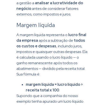
a gestão a
analisar a lucratividade do
negócio
antes de considerar fatores
externos, como impostos e juros.
Margem líquida
A margem líquida representa o
lucro final
da empresa
após a subtração de
todos
os custos e despesas
, incluindo juros,
impostos e quaisquer outras despesas. Ela
é calculada usando o lucro líquido — o
ganho remanescente após todos os
abatimentos — dividido pela receita total.
Sua fórmula é:
margem líquida = lucro líquido ÷
receita total x 100
.
Supondo que a companhia do nosso
exemplo tenha apurado um lucro líquido