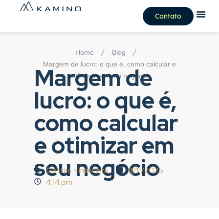
Contato
/
/
Home
Blog
Margem de lucro: o que é, como calcular e
Margem de
otimizar em seu negócio
lucro: o que é,
como calcular
e otimizar em
seu negócio
Gestão Financeira
11/11/2025
4:14 pm