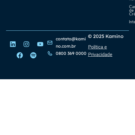
Ca
de
Cr
Int
© 2025 Kamino
contato@kami
no.com.br
Política e
0800 369 0000
Privacidade