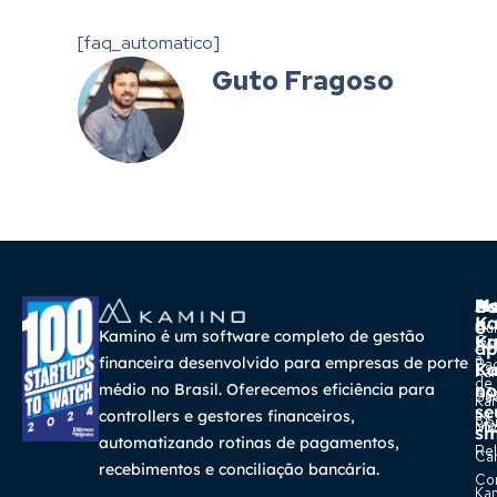
[faq_automatico]
Guto Fragoso
A
Ma
Us
Ba
K
a
o
Cur
Kamino é um software completo de gestão
K
Gra
So
ap
a
financeira desenvolvido para empresas de porte
Pa
K
Ca
Ka
de
médio no Brasil. Oferecemos eficiência para
no
Re
Su
Ka
se
na
controllers e gestores financeiros,
Con
Bl
Míd
sm
automatizando rotinas de pagamentos,
Rel
Car
recebimentos e conciliação bancária.
Co
Ka