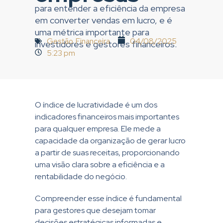
para entender a eficiência da empresa
em converter vendas em lucro, e é
uma métrica importante para
Gestão Financeira
04/08/2025
investidores e gestores financeiros.
5:23 pm
O índice de lucratividade é um dos
indicadores financeiros mais importantes
para qualquer empresa. Ele mede a
capacidade da organização de gerar lucro
a partir de suas receitas, proporcionando
uma visão clara sobre a eficiência e a
rentabilidade do negócio.
Compreender esse índice é fundamental
para gestores que desejam tomar
decisões estratégicas informadas e