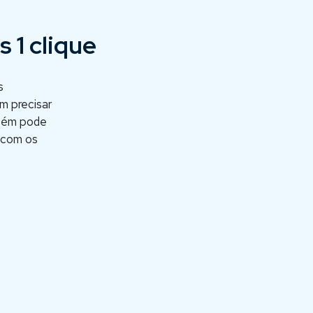
 1 clique
s
m precisar
mbém pode
 com os