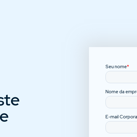
ste
re