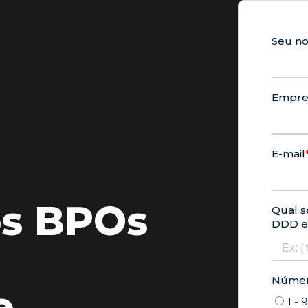
os BPOs
e